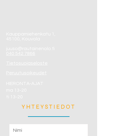
Kauppamiehenkatu 1,
45100, Kouvola
juuso@rautainenolo.fi
040 542 7866
Tietosuojaseloste
Peruutusoikeudet
HIERONTA-AJAT
ma 13-20
ti 13-20
YHTEYSTIEDOT