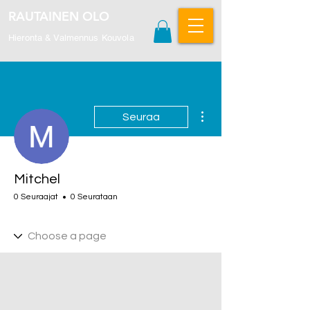
RAUTAINEN OLO
Hieronta & Valmennus Kouvola
Lisää toimintoja
Seuraa
Mitchel
0 Seuraajat
0 Seurataan