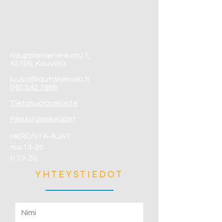
Kauppamiehenkatu 1,
45100, Kouvola
juuso@rautainenolo.fi
040 542 7866
Tietosuojaseloste
Peruutusoikeudet
HIERONTA-AJAT
ma 13-20
ti 13-20
YHTEYSTIEDOT