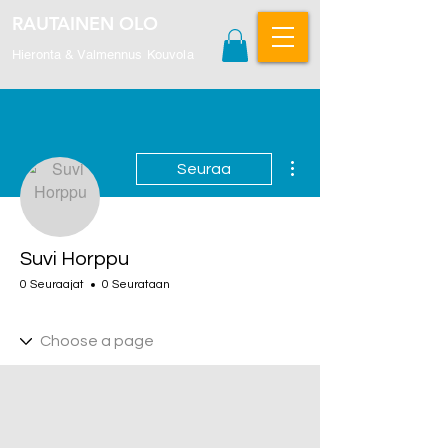
RAUTAINEN OLO
Hieronta & Valmennus Kouvola
Lisää toimintoja
Seuraa
Suvi Horppu
0 Seuraajat
0 Seurataan