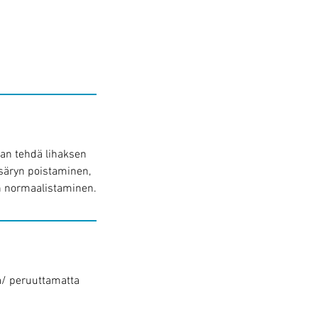
aan tehdä lihaksen
osäryn poistaminen,
en normaalistaminen.
a/ peruuttamatta