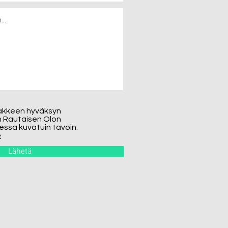
akkeen hyväksyn
yn Rautaisen Olon
essa kuvatuin tavoin.
e
Lähetä