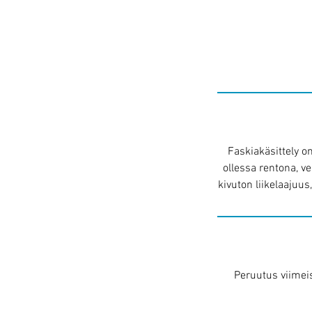
Faskiakäsittely o
ollessa rentona, v
kivuton liikelaajuu
Peruutus viimei