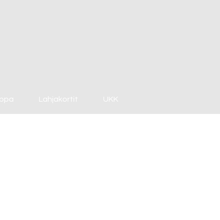
ppa
Lahjakortit
UKK