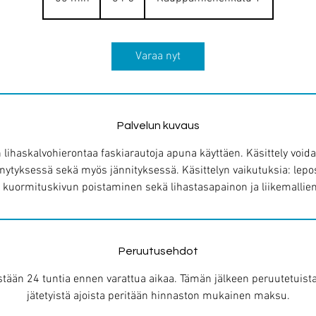
0
m
i
Varaa nyt
n
Palvelun kuvaus
n lihaskalvohierontaa faskiarautoja apuna käyttäen. Käsittely void
enytyksessä sekä myös jännityksessä. Käsittelyn vaikutuksia: lep
s, kuormituskivun poistaminen sekä lihastasapainon ja liikemalli
Peruutusehdot
stään 24 tuntia ennen varattua aikaa. Tämän jälkeen peruutetuist
jätetyistä ajoista peritään hinnaston mukainen maksu.