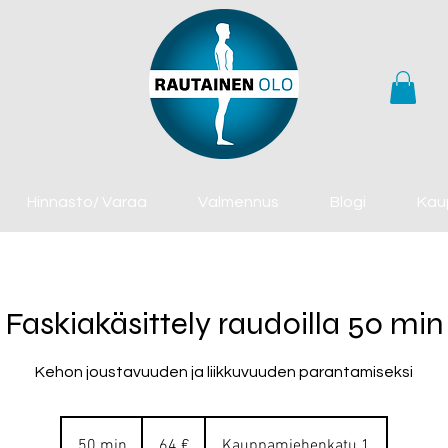
Hinnasto/ Varaa
Valmennus
Blogi
Kau
Faskiakäsittely raudoilla 50 min
Kehon joustavuuden ja liikkuvuuden parantamiseksi
64
euroa
50 min
5
64 €
Kauppamiehenkatu 1