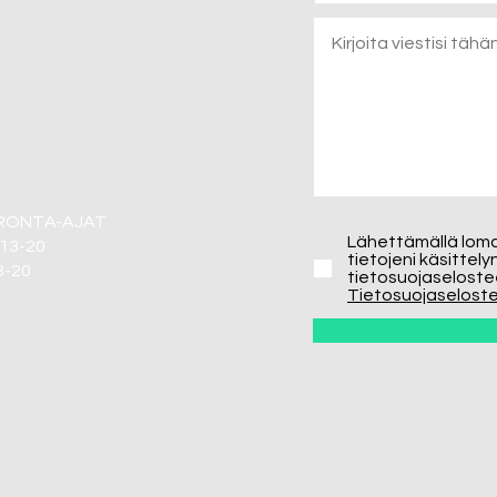
ERONTA-AJAT
Lähettämällä lom
13-20
tietojeni käsittel
13-20
tietosuojaseloste
Tietosuojaselost