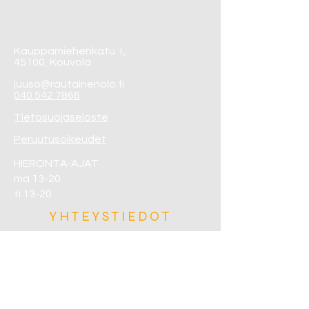
Kauppamiehenkatu 1,
45100, Kouvola
juuso@rautainenolo.fi
040 542 7866
Tietosuojaseloste
Peruutusoikeudet
HIERONTA-AJAT
ma 13-20
ti 13-20
YHTEYSTIEDOT