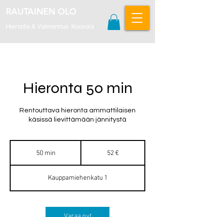
RAUTAINEN OLO
Hieronta & Valmennus Kouvola
Hieronta 50 min
Rentouttava hieronta ammattilaisen
käsissä lievittämään jännitystä
52
euroa
50 min
5
52 €
0
m
Kauppamiehenkatu 1
i
n
Varaa nyt