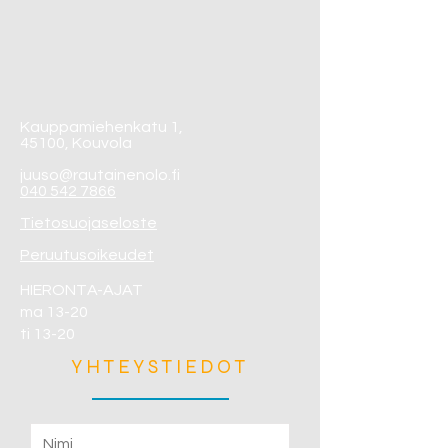
Kauppamiehenkatu 1,
45100, Kouvola
juuso@rautainenolo.fi
040 542 7866
Tietosuojaseloste
Peruutusoikeudet
HIERONTA-AJAT
ma 13-20
ti 13-20
YHTEYSTIEDOT