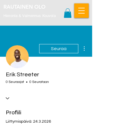
RAUTAINEN OLO
Hieronta & Valmennus Kouvola
Lisää toimintoja
Seuraa
Erik Streeter
0 Seuraajat
0 Seurataan
Profiili
Liittymispäivä: 24.3.2026